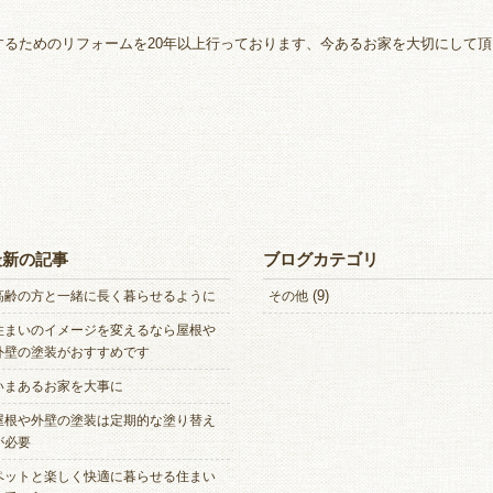
するためのリフォームを20年以上行っております、今あるお家を大切にして
最新の記事
ブログカテゴリ
(9)
高齢の方と一緒に長く暮らせるように
その他
住まいのイメージを変えるなら屋根や
外壁の塗装がおすすめです
いまあるお家を大事に
屋根や外壁の塗装は定期的な塗り替え
が必要
ペットと楽しく快適に暮らせる住まい