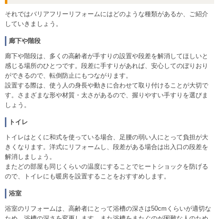
それではバリアフリーリフォームにはどのような種類があるか、ご紹介
していきましょう。
廊下や階段
廊下や階段は、多くの高齢者が手すりの設置や段差を解消してほしいと
感じる場所のひとつです。段差に手すりがあれば、安心してのぼりおり
ができるので、転倒防止にもつながります。
設置する際は、使う人の身長や動きに合わせて取り付けることが大切で
す。さまざまな形や材質・太さがあるので、握りやすい手すりを選びま
しょう。
トイレ
トイレはとくに和式を使っている場合、足腰の弱い人にとって負担が大
きくなります。洋式にリフォームし、段差がある場合は出入口の段差を
解消しましょう。
またどの部屋も同じくらいの温度にすることでヒートショックを防げる
ので、トイレにも暖房を設置することをおすすめします。
浴室
浴室のリフォームは、高齢者にとって浴槽の深さは50cmくらいが適切な
ため、浴槽の深さを変更します。また浴槽をまたぐのが困難な人のため